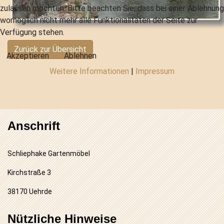
zulassen möchten. Bitte beachten Sie, dass bei einer Ablehnung
womöglich nicht mehr alle Funktionalitäten der Seite zur
Verfügung stehen.
Zurück zur Übersicht
Akzeptieren
Ablehnen
Weitere Informationen
|
Impressum
Anschrift
Schliephake Gartenmöbel
Kirchstraße 3
38170 Uehrde
Nützliche Hinweise